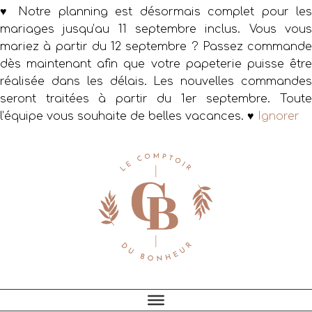
♥ Notre planning est désormais complet pour les
mariages jusqu’au 11 septembre inclus. Vous vous
mariez à partir du 12 septembre ? Passez commande
dès maintenant afin que votre papeterie puisse être
réalisée dans les délais. Les nouvelles commandes
seront traitées à partir du 1er septembre. Toute
l’équipe vous souhaite de belles vacances. ♥
Ignorer
Passer
Passer
Passer
à
au
au
la
contenu
pied
navigation
principal
de
principale
page