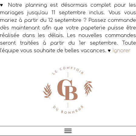
♥ Notre planning est désormais complet pour les
mariages jusqu’au 11 septembre inclus. Vous vous
mariez à partir du 12 septembre ? Passez commande
dès maintenant afin que votre papeterie puisse être
réalisée dans les délais. Les nouvelles commandes
seront traitées à partir du 1er septembre. Toute
l’équipe vous souhaite de belles vacances. ♥
Ignorer
Passer
Passer
Passer
à
au
au
la
contenu
pied
navigation
principal
de
principale
page