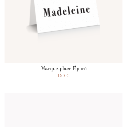
Marque-place Épuré
1.50
€