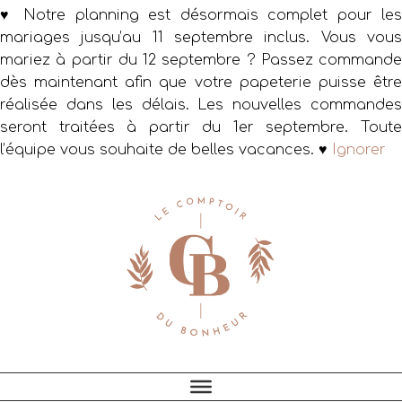
♥ Notre planning est désormais complet pour les
mariages jusqu’au 11 septembre inclus. Vous vous
mariez à partir du 12 septembre ? Passez commande
dès maintenant afin que votre papeterie puisse être
réalisée dans les délais. Les nouvelles commandes
seront traitées à partir du 1er septembre. Toute
l’équipe vous souhaite de belles vacances. ♥
Ignorer
Passer
Passer
Passer
à
au
au
la
contenu
pied
navigation
principal
de
principale
page