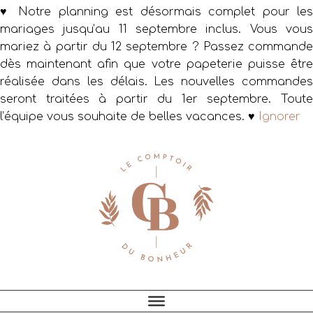
♥ Notre planning est désormais complet pour les
mariages jusqu’au 11 septembre inclus. Vous vous
mariez à partir du 12 septembre ? Passez commande
dès maintenant afin que votre papeterie puisse être
réalisée dans les délais. Les nouvelles commandes
seront traitées à partir du 1er septembre. Toute
l’équipe vous souhaite de belles vacances. ♥
Ignorer
Passer
Passer
Passer
à
au
au
la
contenu
pied
navigation
principal
de
principale
page