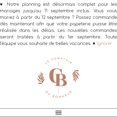
♥ Notre planning est désormais complet pour les
mariages jusqu’au 11 septembre inclus. Vous vous
mariez à partir du 12 septembre ? Passez commande
dès maintenant afin que votre papeterie puisse être
réalisée dans les délais. Les nouvelles commandes
seront traitées à partir du 1er septembre. Toute
l’équipe vous souhaite de belles vacances. ♥
Ignorer
Passer
Passer
Passer
à
au
au
la
contenu
pied
navigation
principal
de
principale
page