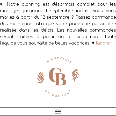
♥ Notre planning est désormais complet pour les
mariages jusqu’au 11 septembre inclus. Vous vous
mariez à partir du 12 septembre ? Passez commande
dès maintenant afin que votre papeterie puisse être
réalisée dans les délais. Les nouvelles commandes
seront traitées à partir du 1er septembre. Toute
l’équipe vous souhaite de belles vacances. ♥
Ignorer
Passer
Passer
Passer
à
au
au
la
contenu
pied
navigation
principal
de
principale
page