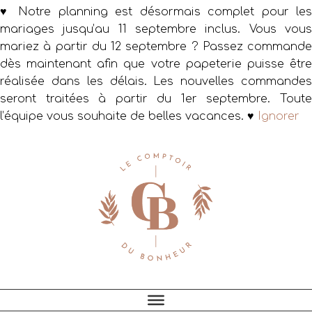
♥ Notre planning est désormais complet pour les
mariages jusqu’au 11 septembre inclus. Vous vous
mariez à partir du 12 septembre ? Passez commande
dès maintenant afin que votre papeterie puisse être
réalisée dans les délais. Les nouvelles commandes
seront traitées à partir du 1er septembre. Toute
l’équipe vous souhaite de belles vacances. ♥
Ignorer
Passer
Passer
Passer
à
au
au
la
contenu
pied
navigation
principal
de
principale
page