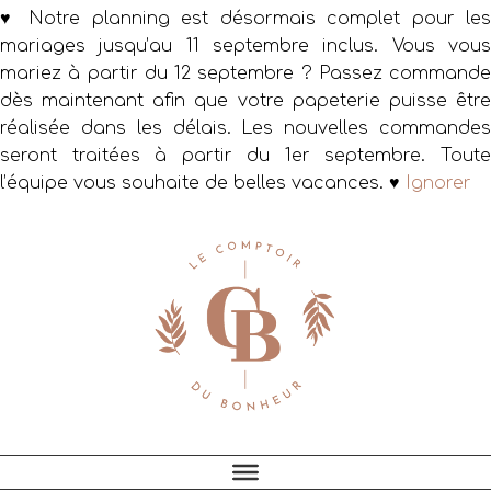
♥ Notre planning est désormais complet pour les
mariages jusqu’au 11 septembre inclus. Vous vous
mariez à partir du 12 septembre ? Passez commande
dès maintenant afin que votre papeterie puisse être
réalisée dans les délais. Les nouvelles commandes
seront traitées à partir du 1er septembre. Toute
l’équipe vous souhaite de belles vacances. ♥
Ignorer
Passer
Passer
Passer
à
au
au
la
contenu
pied
navigation
principal
de
principale
page