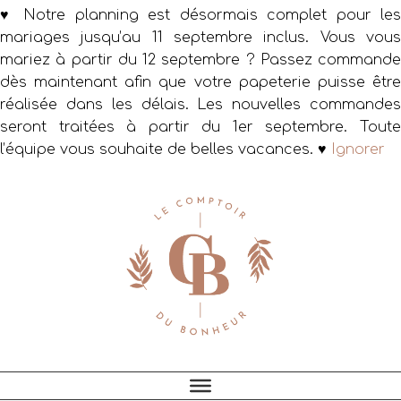
♥ Notre planning est désormais complet pour les
mariages jusqu’au 11 septembre inclus. Vous vous
mariez à partir du 12 septembre ? Passez commande
dès maintenant afin que votre papeterie puisse être
réalisée dans les délais. Les nouvelles commandes
seront traitées à partir du 1er septembre. Toute
l’équipe vous souhaite de belles vacances. ♥
Ignorer
Passer
Passer
Passer
à
au
au
la
contenu
pied
navigation
principal
de
principale
page