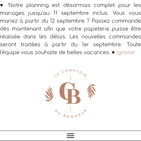
♥ Notre planning est désormais complet pour les
mariages jusqu’au 11 septembre inclus. Vous vous
mariez à partir du 12 septembre ? Passez commande
dès maintenant afin que votre papeterie puisse être
réalisée dans les délais. Les nouvelles commandes
seront traitées à partir du 1er septembre. Toute
l’équipe vous souhaite de belles vacances. ♥
Ignorer
Passer
Passer
Passer
à
au
au
la
contenu
pied
navigation
principal
de
principale
page