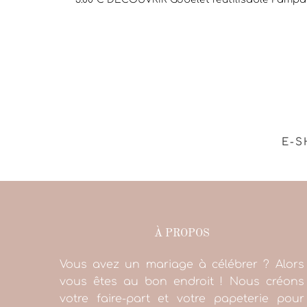
E-S
À PROPOS
Vous avez un mariage à célébrer ? Alors
vous êtes au bon endroit ! Nous créons
votre faire-part et votre papeterie pour