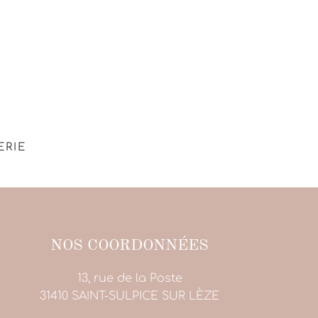
ERIE
NOS COORDONNÉES
13, rue de la Poste
31410 SAINT-SULPICE SUR LÈZE