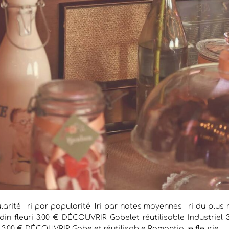
larité Tri par popularité Tri par notes moyennes Tri du plus r
rdin fleuri 3.00 € DÉCOUVRIR Gobelet réutilisable Industriel
3.00 € DÉCOUVRIR Gobelet réutilisable Romantique fleurie...