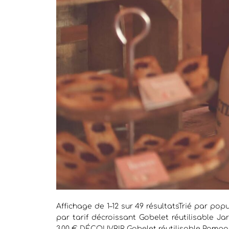
Affichage de 1–12 sur 49 résultatsTrié par popu
par tarif décroissant Gobelet réutilisable Ja
3.00 € DÉCOUVRIR Gobelet réutilisable Pampa 