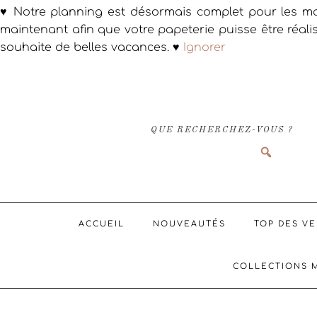
♥ Notre planning est désormais complet pour les ma
maintenant afin que votre papeterie puisse être réali
souhaite de belles vacances. ♥
Ignorer
Passer
Passer
Passer
à
au
au
la
contenu
pied
navigation
principal
de
QUE RECHERCHEZ-VOUS ?
principale
page
ACCUEIL
NOUVEAUTÉS
TOP DES V
COLLECTIONS 