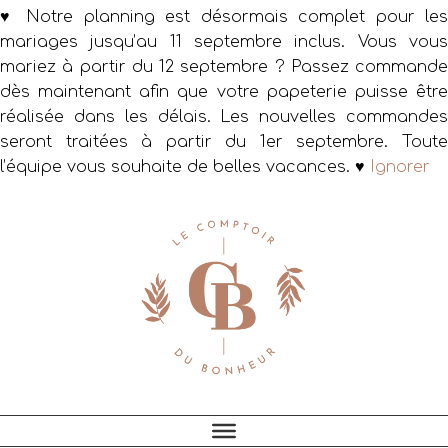
♥ Notre planning est désormais complet pour les
mariages jusqu’au 11 septembre inclus. Vous vous
mariez à partir du 12 septembre ? Passez commande
dès maintenant afin que votre papeterie puisse être
réalisée dans les délais. Les nouvelles commandes
seront traitées à partir du 1er septembre. Toute
l’équipe vous souhaite de belles vacances. ♥
Ignorer
Passer
Passer
Passer
à
au
au
la
contenu
pied
navigation
principal
de
principale
page