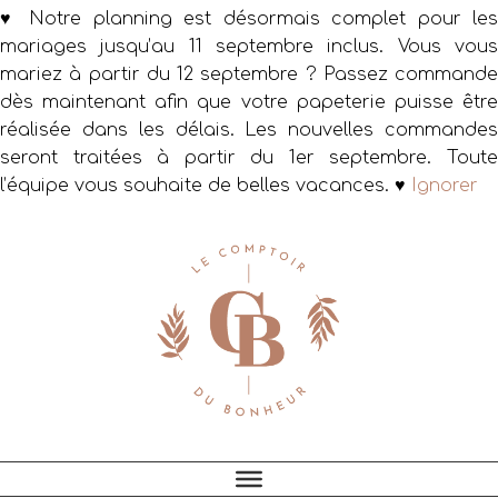
♥ Notre planning est désormais complet pour les
mariages jusqu’au 11 septembre inclus. Vous vous
mariez à partir du 12 septembre ? Passez commande
dès maintenant afin que votre papeterie puisse être
réalisée dans les délais. Les nouvelles commandes
seront traitées à partir du 1er septembre. Toute
l’équipe vous souhaite de belles vacances. ♥
Ignorer
Passer
Passer
Passer
à
au
au
la
contenu
pied
navigation
principal
de
principale
page