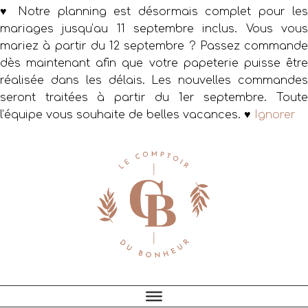
♥ Notre planning est désormais complet pour les
mariages jusqu’au 11 septembre inclus. Vous vous
mariez à partir du 12 septembre ? Passez commande
dès maintenant afin que votre papeterie puisse être
réalisée dans les délais. Les nouvelles commandes
seront traitées à partir du 1er septembre. Toute
l’équipe vous souhaite de belles vacances. ♥
Ignorer
Passer
Passer
Passer
à
au
au
la
contenu
pied
navigation
principal
de
principale
page