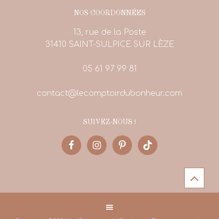
NOS COORDONNÉES
13, rue de la Poste
31410 SAINT-SULPICE SUR LÈZE
05 61 97 99 81
contact@lecomptoirdubonheur.com
SUIVEZ-NOUS !