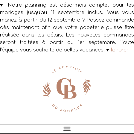
♥ Notre planning est désormais complet pour les
mariages jusqu’au 11 septembre inclus. Vous vous
mariez à partir du 12 septembre ? Passez commande
dès maintenant afin que votre papeterie puisse être
réalisée dans les délais. Les nouvelles commandes
seront traitées à partir du 1er septembre. Toute
l’équipe vous souhaite de belles vacances. ♥
Ignorer
Passer
Passer
Passer
à
au
au
la
contenu
pied
navigation
principal
de
principale
page