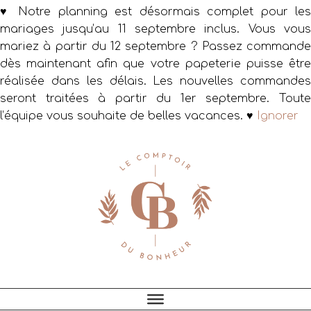
♥ Notre planning est désormais complet pour les
mariages jusqu’au 11 septembre inclus. Vous vous
mariez à partir du 12 septembre ? Passez commande
dès maintenant afin que votre papeterie puisse être
réalisée dans les délais. Les nouvelles commandes
seront traitées à partir du 1er septembre. Toute
l’équipe vous souhaite de belles vacances. ♥
Ignorer
Passer
Passer
Passer
à
au
au
la
contenu
pied
navigation
principal
de
principale
page