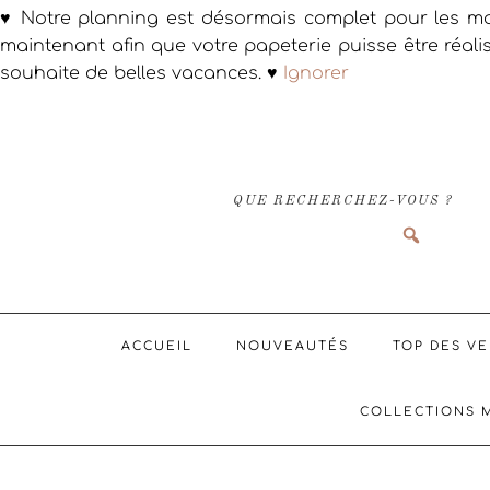
♥ Notre planning est désormais complet pour les ma
maintenant afin que votre papeterie puisse être réali
souhaite de belles vacances. ♥
Ignorer
Passer
Passer
Passer
à
au
au
la
contenu
pied
navigation
principal
de
QUE RECHERCHEZ-VOUS ?
principale
page
ACCUEIL
NOUVEAUTÉS
TOP DES V
COLLECTIONS 