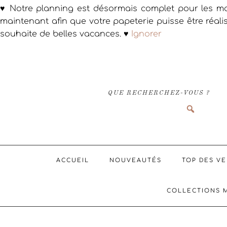
♥ Notre planning est désormais complet pour les ma
maintenant afin que votre papeterie puisse être réali
souhaite de belles vacances. ♥
Ignorer
Passer
Passer
Passer
à
au
au
la
contenu
pied
navigation
principal
de
QUE RECHERCHEZ-VOUS ?
principale
page
ACCUEIL
NOUVEAUTÉS
TOP DES V
COLLECTIONS 