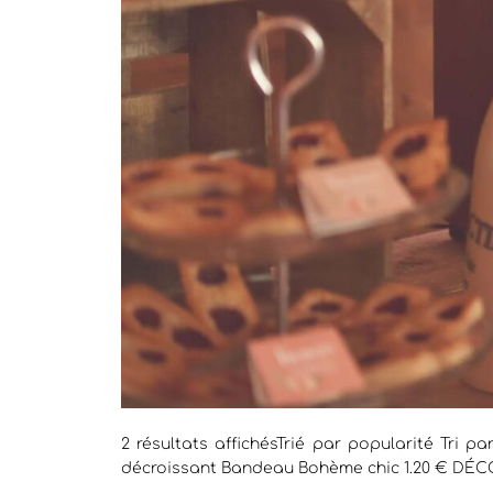
2 résultats affichésTrié par popularité Tri pa
décroissant Bandeau Bohème chic 1.20 € DÉ