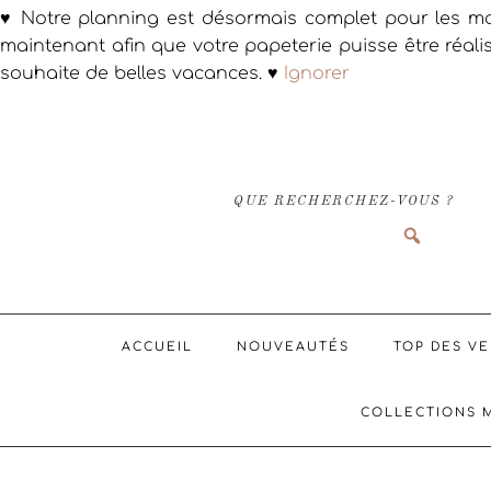
♥ Notre planning est désormais complet pour les ma
maintenant afin que votre papeterie puisse être réali
souhaite de belles vacances. ♥
Ignorer
Passer
Passer
Passer
à
au
au
la
contenu
pied
navigation
principal
de
QUE RECHERCHEZ-VOUS ?
principale
page
ACCUEIL
NOUVEAUTÉS
TOP DES V
COLLECTIONS 