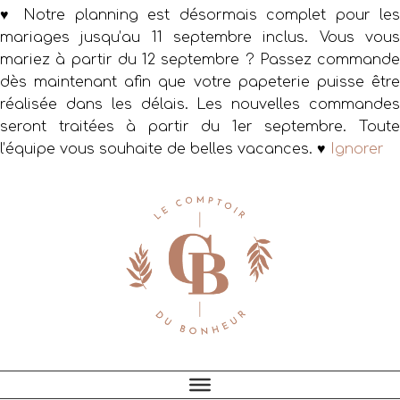
♥ Notre planning est désormais complet pour les
mariages jusqu’au 11 septembre inclus. Vous vous
mariez à partir du 12 septembre ? Passez commande
dès maintenant afin que votre papeterie puisse être
réalisée dans les délais. Les nouvelles commandes
seront traitées à partir du 1er septembre. Toute
l’équipe vous souhaite de belles vacances. ♥
Ignorer
Passer
Passer
Passer
à
au
au
la
contenu
pied
navigation
principal
de
principale
page