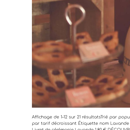
Affichage de 1–12 sur 21 résultatsTrié par popu
par tarif décroissant Étiquette nom Lavan
Livret de cérémonie Lavande 1.80 € DÉCOUVRI