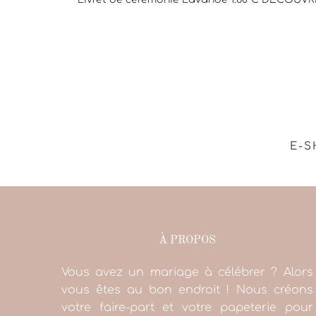
E-S
À PROPOS
Vous avez un mariage à célébrer ? Alors
vous êtes au bon endroit ! Nous créons
votre faire-part et votre papeterie pour