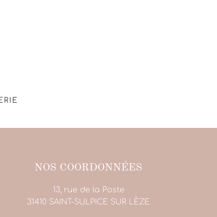
ERIE
NOS COORDONNÉES
13, rue de la Poste
31410 SAINT-SULPICE SUR LÈZE