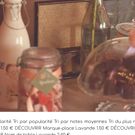
larité Tri par popularité Tri par notes moyennes Tri du plus r
de 1.50 € DÉCOUVRIR Marque-place Lavande 1.50 € DÉCOUVRI
R Nom de table Lavande 2.40 €...