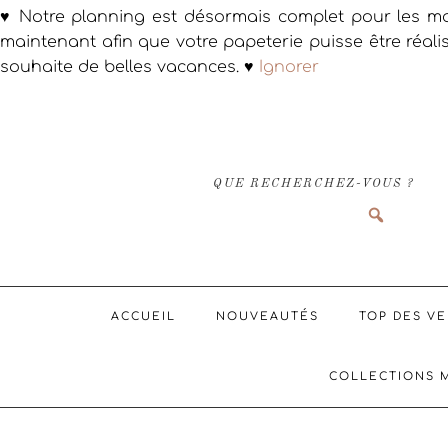
♥ Notre planning est désormais complet pour les ma
maintenant afin que votre papeterie puisse être réali
souhaite de belles vacances. ♥
Ignorer
Passer
Passer
Passer
à
au
au
la
contenu
pied
navigation
principal
de
QUE RECHERCHEZ-VOUS ?
principale
page
ACCUEIL
NOUVEAUTÉS
TOP DES V
COLLECTIONS 