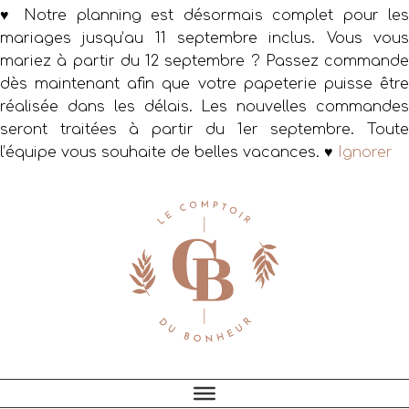
♥ Notre planning est désormais complet pour les
mariages jusqu’au 11 septembre inclus. Vous vous
mariez à partir du 12 septembre ? Passez commande
dès maintenant afin que votre papeterie puisse être
réalisée dans les délais. Les nouvelles commandes
seront traitées à partir du 1er septembre. Toute
l’équipe vous souhaite de belles vacances. ♥
Ignorer
Passer
Passer
Passer
à
au
au
la
contenu
pied
navigation
principal
de
principale
page