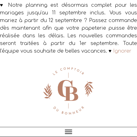
♥ Notre planning est désormais complet pour les
mariages jusqu’au 11 septembre inclus. Vous vous
mariez à partir du 12 septembre ? Passez commande
dès maintenant afin que votre papeterie puisse être
réalisée dans les délais. Les nouvelles commandes
seront traitées à partir du 1er septembre. Toute
l’équipe vous souhaite de belles vacances. ♥
Ignorer
Passer
Passer
Passer
à
au
au
la
contenu
pied
navigation
principal
de
principale
page