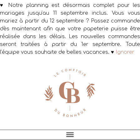
♥ Notre planning est désormais complet pour les
mariages jusqu’au 11 septembre inclus. Vous vous
mariez à partir du 12 septembre ? Passez commande
dès maintenant afin que votre papeterie puisse être
réalisée dans les délais. Les nouvelles commandes
seront traitées à partir du 1er septembre. Toute
l’équipe vous souhaite de belles vacances. ♥
Ignorer
Passer
Passer
Passer
à
au
au
la
contenu
pied
navigation
principal
de
principale
page