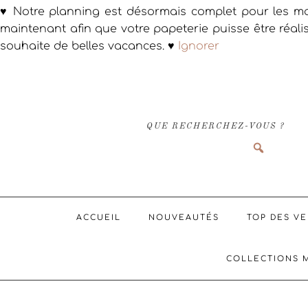
♥ Notre planning est désormais complet pour les ma
maintenant afin que votre papeterie puisse être réali
souhaite de belles vacances. ♥
Ignorer
Passer
Passer
Passer
à
au
au
la
contenu
pied
navigation
principal
de
QUE RECHERCHEZ-VOUS ?
principale
page
ACCUEIL
NOUVEAUTÉS
TOP DES V
COLLECTIONS 