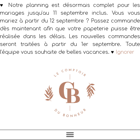
♥ Notre planning est désormais complet pour les
mariages jusqu’au 11 septembre inclus. Vous vous
mariez à partir du 12 septembre ? Passez commande
dès maintenant afin que votre papeterie puisse être
réalisée dans les délais. Les nouvelles commandes
seront traitées à partir du 1er septembre. Toute
l’équipe vous souhaite de belles vacances. ♥
Ignorer
Passer
Passer
Passer
à
au
au
la
contenu
pied
navigation
principal
de
principale
page