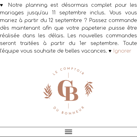
♥ Notre planning est désormais complet pour les
mariages jusqu’au 11 septembre inclus. Vous vous
mariez à partir du 12 septembre ? Passez commande
dès maintenant afin que votre papeterie puisse être
réalisée dans les délais. Les nouvelles commandes
seront traitées à partir du 1er septembre. Toute
l’équipe vous souhaite de belles vacances. ♥
Ignorer
Passer
Passer
Passer
à
au
au
la
contenu
pied
navigation
principal
de
principale
page