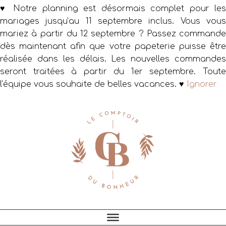
♥ Notre planning est désormais complet pour les
mariages jusqu’au 11 septembre inclus. Vous vous
mariez à partir du 12 septembre ? Passez commande
dès maintenant afin que votre papeterie puisse être
réalisée dans les délais. Les nouvelles commandes
seront traitées à partir du 1er septembre. Toute
l’équipe vous souhaite de belles vacances. ♥
Ignorer
Passer
Passer
Passer
à
au
au
la
contenu
pied
navigation
principal
de
principale
page