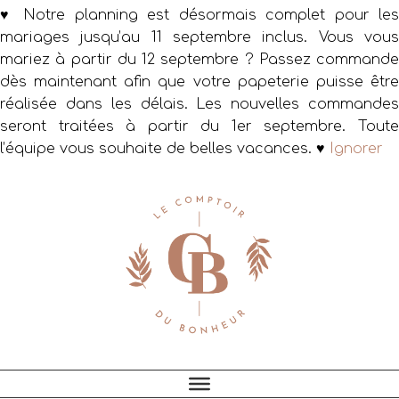
♥ Notre planning est désormais complet pour les
mariages jusqu’au 11 septembre inclus. Vous vous
mariez à partir du 12 septembre ? Passez commande
dès maintenant afin que votre papeterie puisse être
réalisée dans les délais. Les nouvelles commandes
seront traitées à partir du 1er septembre. Toute
l’équipe vous souhaite de belles vacances. ♥
Ignorer
Passer
Passer
Passer
à
au
au
la
contenu
pied
navigation
principal
de
principale
page