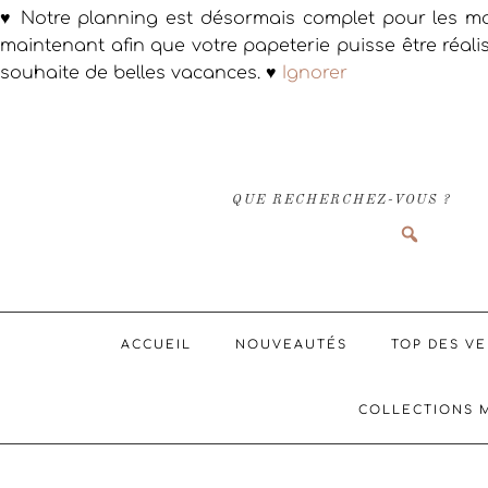
♥ Notre planning est désormais complet pour les ma
maintenant afin que votre papeterie puisse être réali
souhaite de belles vacances. ♥
Ignorer
Passer
Passer
Passer
à
au
au
la
contenu
pied
navigation
principal
de
QUE RECHERCHEZ-VOUS ?
principale
page
ACCUEIL
NOUVEAUTÉS
TOP DES V
COLLECTIONS 