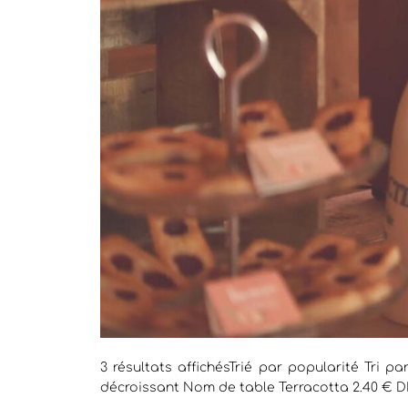
3 résultats affichésTrié par popularité Tri pa
décroissant Nom de table Terracotta 2.40 €