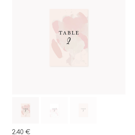
2.40
€