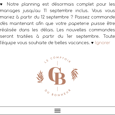
♥ Notre planning est désormais complet pour les
mariages jusqu’au 11 septembre inclus. Vous vous
mariez à partir du 12 septembre ? Passez commande
dès maintenant afin que votre papeterie puisse être
réalisée dans les délais. Les nouvelles commandes
seront traitées à partir du 1er septembre. Toute
l’équipe vous souhaite de belles vacances. ♥
Ignorer
Passer
Passer
Passer
à
au
au
la
contenu
pied
navigation
principal
de
principale
page