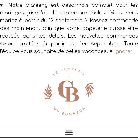
♥ Notre planning est désormais complet pour les
mariages jusqu’au 11 septembre inclus. Vous vous
mariez à partir du 12 septembre ? Passez commande
dès maintenant afin que votre papeterie puisse être
réalisée dans les délais. Les nouvelles commandes
seront traitées à partir du 1er septembre. Toute
l’équipe vous souhaite de belles vacances. ♥
Ignorer
Passer
Passer
Passer
à
au
au
la
contenu
pied
navigation
principal
de
principale
page