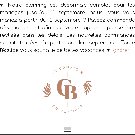
♥ Notre planning est désormais complet pour les
mariages jusqu’au 11 septembre inclus. Vous vous
mariez à partir du 12 septembre ? Passez commande
dès maintenant afin que votre papeterie puisse être
réalisée dans les délais. Les nouvelles commandes
seront traitées à partir du 1er septembre. Toute
l’équipe vous souhaite de belles vacances. ♥
Ignorer
Passer
Passer
Passer
à
au
au
la
contenu
pied
navigation
principal
de
principale
page