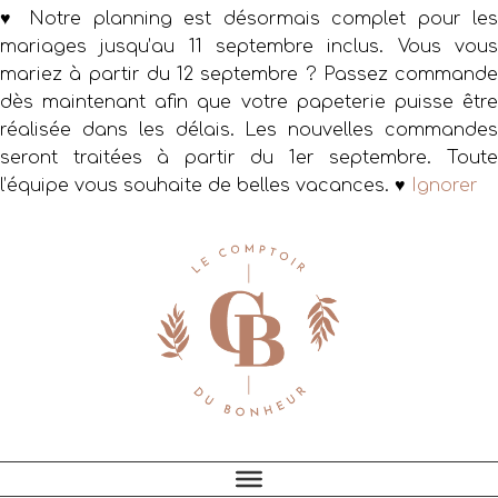
♥ Notre planning est désormais complet pour les
mariages jusqu’au 11 septembre inclus. Vous vous
mariez à partir du 12 septembre ? Passez commande
dès maintenant afin que votre papeterie puisse être
réalisée dans les délais. Les nouvelles commandes
seront traitées à partir du 1er septembre. Toute
l’équipe vous souhaite de belles vacances. ♥
Ignorer
Passer
Passer
Passer
à
au
au
la
contenu
pied
navigation
principal
de
principale
page