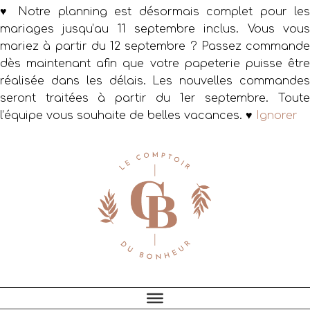
♥ Notre planning est désormais complet pour les
mariages jusqu’au 11 septembre inclus. Vous vous
mariez à partir du 12 septembre ? Passez commande
dès maintenant afin que votre papeterie puisse être
réalisée dans les délais. Les nouvelles commandes
seront traitées à partir du 1er septembre. Toute
l’équipe vous souhaite de belles vacances. ♥
Ignorer
Passer
Passer
Passer
à
au
au
la
contenu
pied
navigation
principal
de
principale
page