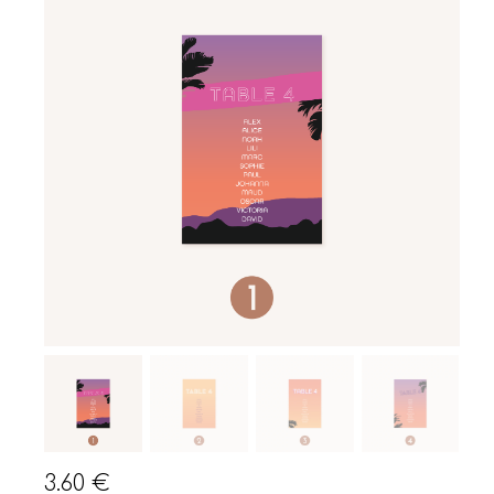
3.60
€