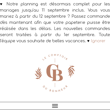
♥ Notre planning est désormais complet pour les
mariages jusqu’au 11 septembre inclus. Vous vous
mariez à partir du 12 septembre ? Passez commande
dès maintenant afin que votre papeterie puisse être
réalisée dans les délais. Les nouvelles commandes
seront traitées à partir du 1er septembre. Toute
l’équipe vous souhaite de belles vacances. ♥
Ignorer
Passer
Passer
Passer
à
au
au
la
contenu
pied
navigation
principal
de
principale
page