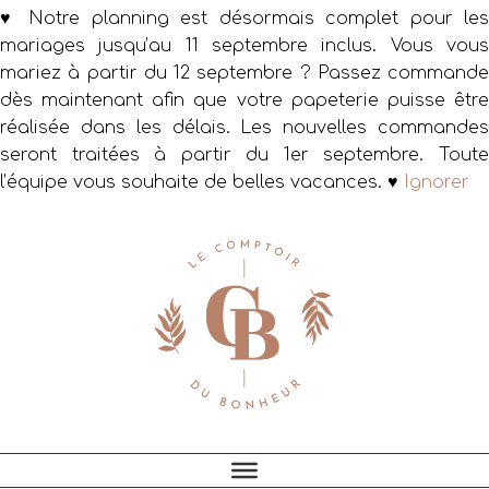
♥ Notre planning est désormais complet pour les
mariages jusqu’au 11 septembre inclus. Vous vous
mariez à partir du 12 septembre ? Passez commande
dès maintenant afin que votre papeterie puisse être
réalisée dans les délais. Les nouvelles commandes
seront traitées à partir du 1er septembre. Toute
l’équipe vous souhaite de belles vacances. ♥
Ignorer
Passer
Passer
Passer
à
au
au
la
contenu
pied
navigation
principal
de
principale
page