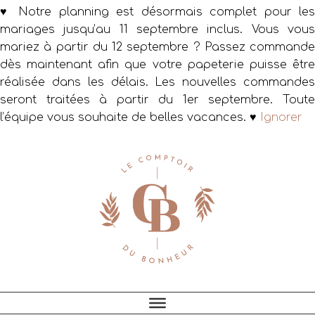
♥ Notre planning est désormais complet pour les
mariages jusqu’au 11 septembre inclus. Vous vous
mariez à partir du 12 septembre ? Passez commande
dès maintenant afin que votre papeterie puisse être
réalisée dans les délais. Les nouvelles commandes
seront traitées à partir du 1er septembre. Toute
l’équipe vous souhaite de belles vacances. ♥
Ignorer
Passer
Passer
Passer
à
au
au
la
contenu
pied
navigation
principal
de
principale
page