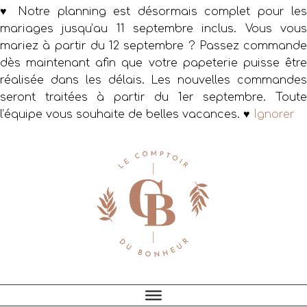
♥ Notre planning est désormais complet pour les
mariages jusqu’au 11 septembre inclus. Vous vous
mariez à partir du 12 septembre ? Passez commande
dès maintenant afin que votre papeterie puisse être
réalisée dans les délais. Les nouvelles commandes
seront traitées à partir du 1er septembre. Toute
l’équipe vous souhaite de belles vacances. ♥
Ignorer
Passer
Passer
Passer
à
au
au
la
contenu
pied
navigation
principal
de
principale
page