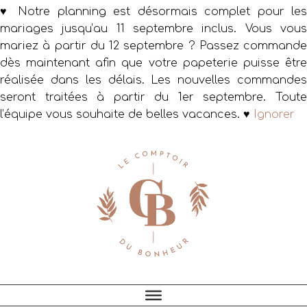
♥ Notre planning est désormais complet pour les
mariages jusqu’au 11 septembre inclus. Vous vous
mariez à partir du 12 septembre ? Passez commande
dès maintenant afin que votre papeterie puisse être
réalisée dans les délais. Les nouvelles commandes
seront traitées à partir du 1er septembre. Toute
l’équipe vous souhaite de belles vacances. ♥
Ignorer
Passer
Passer
Passer
à
au
au
la
contenu
pied
navigation
principal
de
principale
page