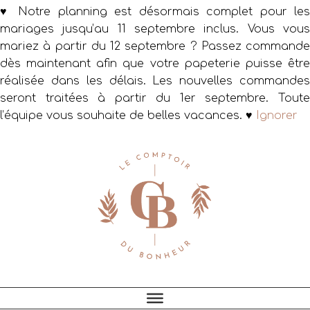
♥ Notre planning est désormais complet pour les
mariages jusqu’au 11 septembre inclus. Vous vous
mariez à partir du 12 septembre ? Passez commande
dès maintenant afin que votre papeterie puisse être
réalisée dans les délais. Les nouvelles commandes
seront traitées à partir du 1er septembre. Toute
l’équipe vous souhaite de belles vacances. ♥
Ignorer
Passer
Passer
Passer
à
au
au
la
contenu
pied
navigation
principal
de
principale
page