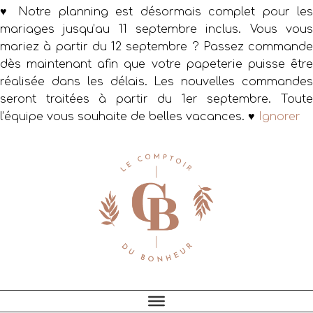
♥ Notre planning est désormais complet pour les
mariages jusqu’au 11 septembre inclus. Vous vous
mariez à partir du 12 septembre ? Passez commande
dès maintenant afin que votre papeterie puisse être
réalisée dans les délais. Les nouvelles commandes
seront traitées à partir du 1er septembre. Toute
l’équipe vous souhaite de belles vacances. ♥
Ignorer
Passer
Passer
Passer
à
au
au
la
contenu
pied
navigation
principal
de
principale
page