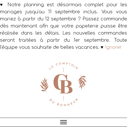
♥ Notre planning est désormais complet pour les
mariages jusqu’au 11 septembre inclus. Vous vous
mariez à partir du 12 septembre ? Passez commande
dès maintenant afin que votre papeterie puisse être
réalisée dans les délais. Les nouvelles commandes
seront traitées à partir du 1er septembre. Toute
l’équipe vous souhaite de belles vacances. ♥
Ignorer
Passer
Passer
Passer
à
au
au
la
contenu
pied
navigation
principal
de
principale
page