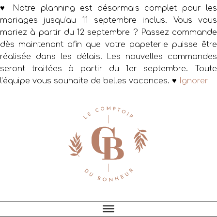
♥ Notre planning est désormais complet pour les
mariages jusqu’au 11 septembre inclus. Vous vous
mariez à partir du 12 septembre ? Passez commande
dès maintenant afin que votre papeterie puisse être
réalisée dans les délais. Les nouvelles commandes
seront traitées à partir du 1er septembre. Toute
l’équipe vous souhaite de belles vacances. ♥
Ignorer
Passer
Passer
Passer
à
au
au
la
contenu
pied
navigation
principal
de
principale
page