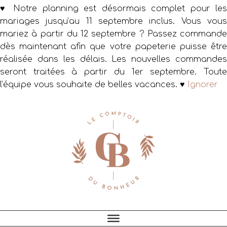
♥ Notre planning est désormais complet pour les
mariages jusqu’au 11 septembre inclus. Vous vous
mariez à partir du 12 septembre ? Passez commande
dès maintenant afin que votre papeterie puisse être
réalisée dans les délais. Les nouvelles commandes
seront traitées à partir du 1er septembre. Toute
l’équipe vous souhaite de belles vacances. ♥
Ignorer
Passer
Passer
Passer
à
au
au
la
contenu
pied
navigation
principal
de
principale
page