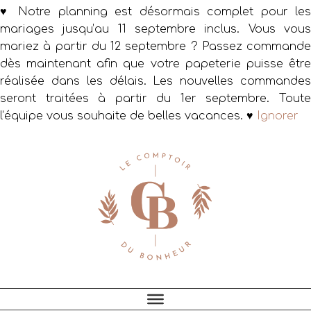
♥ Notre planning est désormais complet pour les
mariages jusqu’au 11 septembre inclus. Vous vous
mariez à partir du 12 septembre ? Passez commande
dès maintenant afin que votre papeterie puisse être
réalisée dans les délais. Les nouvelles commandes
seront traitées à partir du 1er septembre. Toute
l’équipe vous souhaite de belles vacances. ♥
Ignorer
Passer
Passer
Passer
à
au
au
la
contenu
pied
navigation
principal
de
principale
page