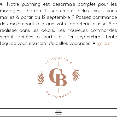
♥ Notre planning est désormais complet pour les
mariages jusqu’au 11 septembre inclus. Vous vous
mariez à partir du 12 septembre ? Passez commande
dès maintenant afin que votre papeterie puisse être
réalisée dans les délais. Les nouvelles commandes
seront traitées à partir du 1er septembre. Toute
l’équipe vous souhaite de belles vacances. ♥
Ignorer
Passer
Passer
Passer
à
au
au
la
contenu
pied
navigation
principal
de
principale
page